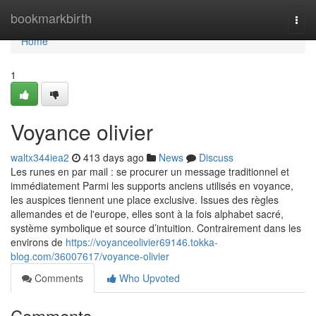
Home
bookmarkbirth
Togg
navi
Home
1
Voyance olivier
waltx344iea2
413 days ago
News
Discuss
Les runes en par mail : se procurer un message traditionnel et
immédiatement Parmi les supports anciens utilisés en voyance,
les auspices tiennent une place exclusive. Issues des règles
allemandes et de l'europe, elles sont à la fois alphabet sacré,
système symbolique et source d’intuition. Contrairement dans les
environs de
https://voyanceolivier69146.tokka-
blog.com/36007617/voyance-olivier
Comments
Who Upvoted
Comments