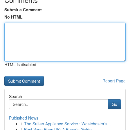
Submit a Comment
No HTML
HTML is disabled
Report Page
Search
Go
Published News
1
The Sultan Appliance Service : Westchester's...
1
Best Vape Pens UK: A Buyer's Guide