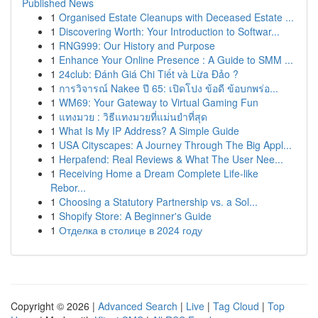
Published News
1
Organised Estate Cleanups with Deceased Estate ...
1
Discovering Worth: Your Introduction to Softwar...
1
RNG999: Our History and Purpose
1
Enhance Your Online Presence : A Guide to SMM ...
1
24club: Đánh Giá Chi Tiết và Lừa Đảo ?
1
การวิจารณ์ Nakee ปี 65: เปิดโปง ข้อดี ข้อบกพร่อ...
1
WM69: Your Gateway to Virtual Gaming Fun
1
แทงมวย : วิธีแทงมวยที่แม่นยำที่สุด
1
What Is My IP Address? A Simple Guide
1
USA Cityscapes: A Journey Through The Big Appl...
1
Herpafend: Real Reviews & What The User Nee...
1
Receiving Home a Dream Complete Life-like
Rebor...
1
Choosing a Statutory Partnership vs. a Sol...
1
Shopify Store: A Beginner's Guide
1
Отделка в столице в 2024 году
Copyright © 2026 |
Advanced Search
|
Live
|
Tag Cloud
|
Top