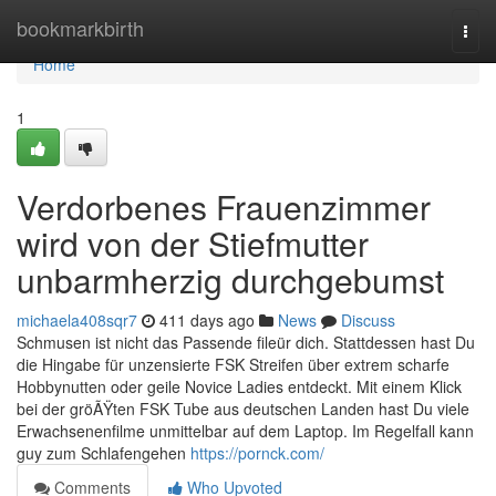
Home
bookmarkbirth
Togg
navi
Home
1
Verdorbenes Frauenzimmer
wird von der Stiefmutter
unbarmherzig durchgebumst
michaela408sqr7
411 days ago
News
Discuss
Schmusen ist nicht das Passende fileür dich. Stattdessen hast Du
die Hingabe für unzensierte FSK Streifen über extrem scharfe
Hobbynutten oder geile Novice Ladies entdeckt. Mit einem Klick
bei der gröÃŸten FSK Tube aus deutschen Landen hast Du viele
Erwachsenenfilme unmittelbar auf dem Laptop. Im Regelfall kann
guy zum Schlafengehen
https://pornck.com/
Comments
Who Upvoted