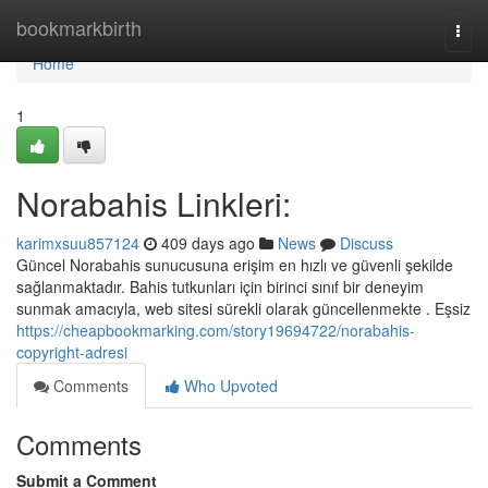
Home
bookmarkbirth
Togg
navi
Home
1
Norabahis Linkleri:
karimxsuu857124
409 days ago
News
Discuss
Güncel Norabahis sunucusuna erişim en hızlı ve güvenli şekilde
sağlanmaktadır. Bahis tutkunları için birinci sınıf bir deneyim
sunmak amacıyla, web sitesi sürekli olarak güncellenmekte . Eşsiz
https://cheapbookmarking.com/story19694722/norabahis-
copyright-adresi
Comments
Who Upvoted
Comments
Submit a Comment