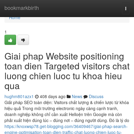
Home
bookmarkbirth
Togg
navi
Home
1
Giai phap Website positioning
toan dien Targeted visitors chat
luong chien luoc tu khoa hieu
qua
hughm801azx1
408 days ago
News
Discuss
Giải pháp SEO toàn diện: Visitors chất lượng & chiến lược từ khóa
hiệu quả Trong môi trường electronic ngày càng cạnh tranh,
doanh nghiệp không chỉ cần xuất Helloện trên Google mà còn
phải xuất hiện đúng lúc – đúng nơi – đúng người dùng. Đó là lý do
https://knoxwsp78.get-blogging.com/36409467/giai-phap-search-
engine-optimisation-toan-dien-traffic-chat-luong-chien-luoc-tu-