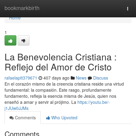
Home
bookmarkbirth
Togg
navi
Home
1
La Benevolencia Cristiana :
Reflejo del Amor de Cristo
rafaelaptt379671
407 days ago
News
Discuss
En el corazón mismo de la creencia cristiana reside una virtud
fundamental: la compasión. Este rasgo, profundamente
fundamento, refleja la esencia misma de Jesús, quien nos
enseñó a amar y servir al prójimo. La
https://youtu.be/-
j1JUw0JJMs
Comments
Who Upvoted
Comments