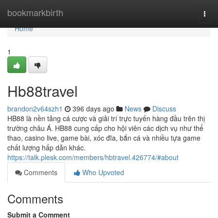
Home
bookmarkbirth
Togg
navi
Home
1
Hb88travel
brandon2v64szh1
396 days ago
News
Discuss
HB88 là nền tảng cá cược và giải trí trực tuyến hàng đầu trên thị
trường châu Á. HB88 cung cấp cho hội viên các dịch vụ như thể
thao, casino live, game bài, xóc đĩa, bắn cá và nhiều tựa game
chất lượng hấp dẫn khác.
https://talk.plesk.com/members/hbtravel.426774/#about
Comments
Who Upvoted
Comments
Submit a Comment