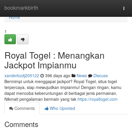
Home
bookmarkbirth
Togg
navi
Home
1
Royal Togel : Menangkan
Jackpot Impianmu
xanderbzdj205122
396 days ago
News
Discuss
Bermimpi untuk menggapai jackpot? Royal Togel, situs togel
terpercaya, siap mewujudkan impianmu! Dengan ringan, kamu
dapat mencoba keberuntungan di berbagai jenis permainan.
Nikmati pengalaman bermain yang tak
https://royaltogel.com
Comments
Who Upvoted
Comments