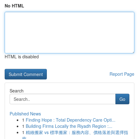
No HTML
HTML is disabled
Report Page
Search
Go
Published News
1
Finding Hope : Total Dependency Care Opti...
1
Building Firms Locally the Riyadh Region :...
1
精緻搬家 vs 標準搬家：服務內容、價格落差與選擇指
南