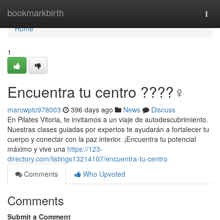
Home
bookmarkbirth
Togg
navi
Home
1
Encuentra tu centro ????‍♀️
marcwptc978003
396 days ago
News
Discuss
En Pilates Vitoria, te invitamos a un viaje de autodescubrimiento.
Nuestras clases guiadas por expertos te ayudarán a fortalecer tu
cuerpo y conectar con la paz interior. ¡Encuentra tu potencial
máximo y vive una
https://123-
directory.com/listings13214107/encuentra-tu-centro
Comments
Who Upvoted
Comments
Submit a Comment