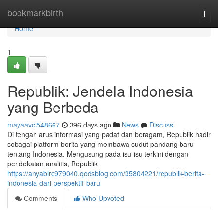
Home
bookmarkbirth
Togg
navi
Home
1
Republik: Jendela Indonesia
yang Berbeda
mayaavci548667
396 days ago
News
Discuss
Di tengah arus informasi yang padat dan beragam, Republik hadir
sebagai platform berita yang membawa sudut pandang baru
tentang Indonesia. Mengusung pada isu-isu terkini dengan
pendekatan analitis, Republik
https://anyablrc979040.qodsblog.com/35804221/republik-berita-
indonesia-dari-perspektif-baru
Comments
Who Upvoted