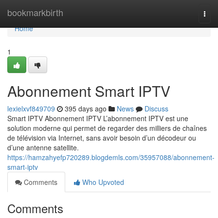
Home
bookmarkbirth
Togg
navi
Home
1
Abonnement Smart IPTV
lexielxvf849709
395 days ago
News
Discuss
Smart IPTV Abonnement IPTV L’abonnement IPTV est une
solution moderne qui permet de regarder des milliers de chaînes
de télévision via Internet, sans avoir besoin d’un décodeur ou
d’une antenne satellite.
https://hamzahyefp720289.blogdemls.com/35957088/abonnement-
smart-iptv
Comments
Who Upvoted
Comments