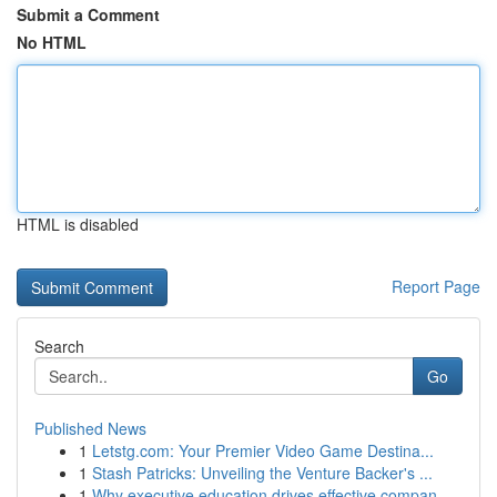
Submit a Comment
No HTML
HTML is disabled
Report Page
Search
Go
Published News
1
Letstg.com: Your Premier Video Game Destina...
1
Stash Patricks: Unveiling the Venture Backer's ...
1
Why executive education drives effective compan...