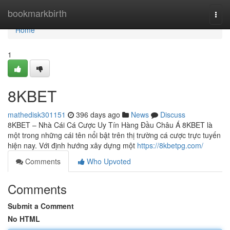
Home
bookmarkbirth
Togg
navi
Home
1
8KBET
mathedisk301151
396 days ago
News
Discuss
8KBET – Nhà Cái Cá Cược Uy Tín Hàng Đầu Châu Á 8KBET là
một trong những cái tên nổi bật trên thị trường cá cược trực tuyến
hiện nay. Với định hướng xây dựng một
https://8kbetpg.com/
Comments
Who Upvoted
Comments
Submit a Comment
No HTML