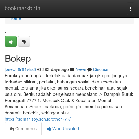
Home
bookmarkbirth
Togg
navi
Home
1
Bokep
joseph6r64vhs6
393 days ago
News
Discuss
Buruknya pornografi terletak pada dampak jangka panjangnya
terhadap pikiran, perilaku, hubungan sosial, dan kesehatan
mental, terutama jika dikonsumsi secara berlebihan atau sejak
usia dini. Berikut adalah penjelasan mendalam: ⚠️ Dampak Buruk
Pornografi ???? 1. Merusak Otak & Kesehatan Mental
Kecanduan: Seperti narkoba, pornografi memicu pelepasan
dopamin berlebih, sehingga otak
https://sdm11sby.sch.id/ether777/
Comments
Who Upvoted