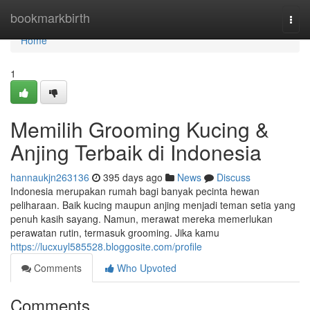
Home
bookmarkbirth
Togg
navi
Home
1
Memilih Grooming Kucing &
Anjing Terbaik di Indonesia
hannaukjn263136
395 days ago
News
Discuss
Indonesia merupakan rumah bagi banyak pecinta hewan
peliharaan. Baik kucing maupun anjing menjadi teman setia yang
penuh kasih sayang. Namun, merawat mereka memerlukan
perawatan rutin, termasuk grooming. Jika kamu
https://lucxuyl585528.bloggosite.com/profile
Comments
Who Upvoted
Comments