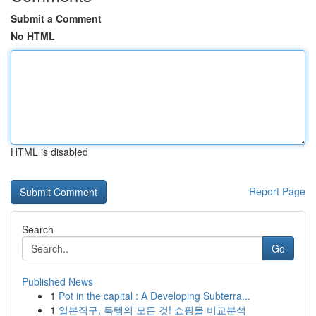
Submit a Comment
No HTML
HTML is disabled
Report Page
Search
Go
Published News
1
Pot in the capital : A Developing Subterra...
1
일본직구, 득템의 모든 것! 쇼핑몰 비교분석