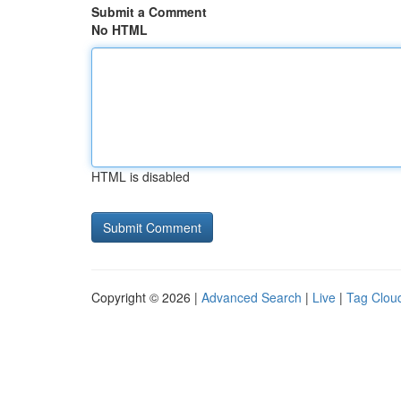
Submit a Comment
No HTML
HTML is disabled
Copyright © 2026 |
Advanced Search
|
Live
|
Tag Clou