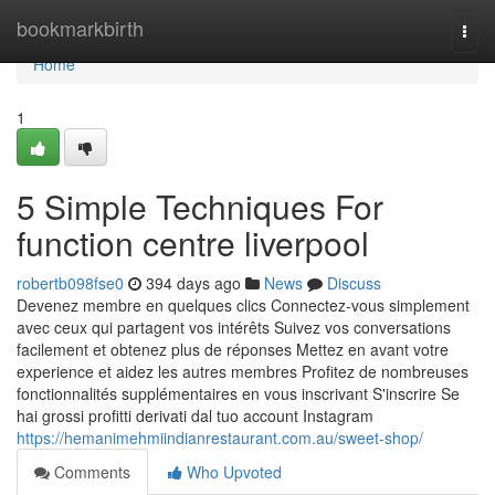
Home
bookmarkbirth
Togg
navi
Home
1
5 Simple Techniques For
function centre liverpool
robertb098fse0
394 days ago
News
Discuss
Devenez membre en quelques clics Connectez-vous simplement
avec ceux qui partagent vos intérêts Suivez vos conversations
facilement et obtenez plus de réponses Mettez en avant votre
experience et aidez les autres membres Profitez de nombreuses
fonctionnalités supplémentaires en vous inscrivant S'inscrire Se
hai grossi profitti derivati dal tuo account Instagram
https://hemanimehmiindianrestaurant.com.au/sweet-shop/
Comments
Who Upvoted