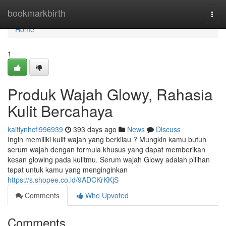
Home
bookmarkbirth
Togg
navi
Home
1
Produk Wajah Glowy, Rahasia
Kulit Bercahaya
kaitlynhcfl996939
393 days ago
News
Discuss
Ingin memiliki kulit wajah yang berkilau ? Mungkin kamu butuh
serum wajah dengan formula khusus yang dapat memberikan
kesan glowing pada kulitmu. Serum wajah Glowy adalah pilihan
tepat untuk kamu yang menginginkan
https://s.shopee.co.id/9ADCKrKKjS
Comments
Who Upvoted
Comments