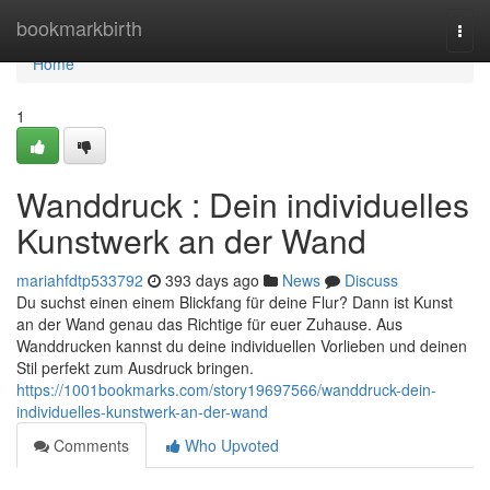
Home
bookmarkbirth
Togg
navi
Home
1
Wanddruck : Dein individuelles
Kunstwerk an der Wand
mariahfdtp533792
393 days ago
News
Discuss
Du suchst einen einem Blickfang für deine Flur? Dann ist Kunst
an der Wand genau das Richtige für euer Zuhause. Aus
Wanddrucken kannst du deine individuellen Vorlieben und deinen
Stil perfekt zum Ausdruck bringen.
https://1001bookmarks.com/story19697566/wanddruck-dein-
individuelles-kunstwerk-an-der-wand
Comments
Who Upvoted