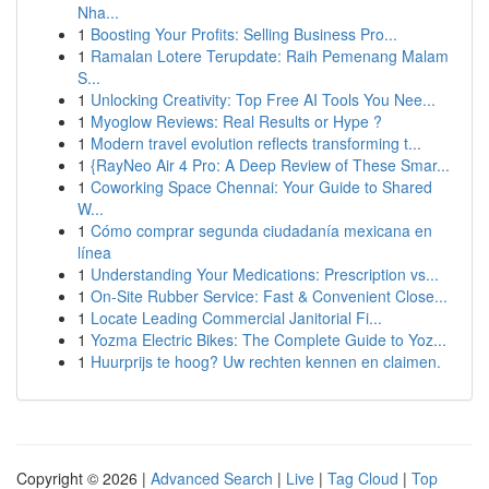
Nha...
1
Boosting Your Profits: Selling Business Pro...
1
Ramalan Lotere Terupdate: Raih Pemenang Malam
S...
1
Unlocking Creativity: Top Free AI Tools You Nee...
1
Myoglow Reviews: Real Results or Hype ?
1
Modern travel evolution reflects transforming t...
1
{RayNeo Air 4 Pro: A Deep Review of These Smar...
1
Coworking Space Chennai: Your Guide to Shared
W...
1
Cómo comprar segunda ciudadanía mexicana en
línea
1
Understanding Your Medications: Prescription vs...
1
On-Site Rubber Service: Fast & Convenient Close...
1
Locate Leading Commercial Janitorial Fi...
1
Yozma Electric Bikes: The Complete Guide to Yoz...
1
Huurprijs te hoog? Uw rechten kennen en claimen.
Copyright © 2026 |
Advanced Search
|
Live
|
Tag Cloud
|
Top