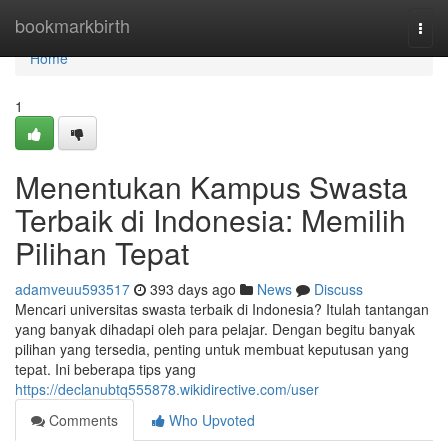
Home
bookmarkbirth
Togg
navi
Home
1
Menentukan Kampus Swasta
Terbaik di Indonesia: Memilih
Pilihan Tepat
adamveuu593517
393 days ago
News
Discuss
Mencari universitas swasta terbaik di Indonesia? Itulah tantangan
yang banyak dihadapi oleh para pelajar. Dengan begitu banyak
pilihan yang tersedia, penting untuk membuat keputusan yang
tepat. Ini beberapa tips yang
https://declanubtq555878.wikidirective.com/user
Comments
Who Upvoted