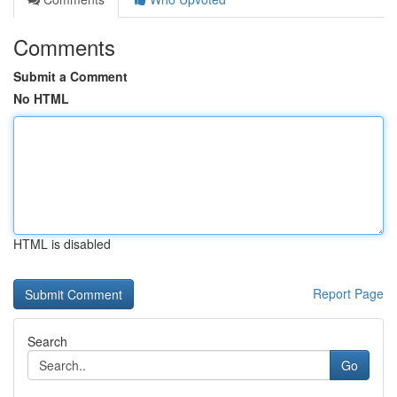
Comments
Submit a Comment
No HTML
HTML is disabled
Report Page
Search
Go