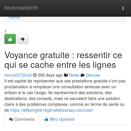
Home
bookmarkbirth
Togg
navi
Home
1
Voyance gratuite : ressentir ce
qui se cache entre les lignes
henryc073lno2
389 days ago
News
Discuss
Il est capital de représenter que ces prestations gratuits n’ont pas
proclamation à remplacer une consultation serieuse avec un
artisan si le cas l’exige. Ils représentent des solutions, des
destinations, des conseils, mais ne sauraient faire une solution
claire à des problèmes complexes, comme en terme de santé ou
de
https://williamg061ikg9.wikihearsay.com/user
Comments
Who Upvoted