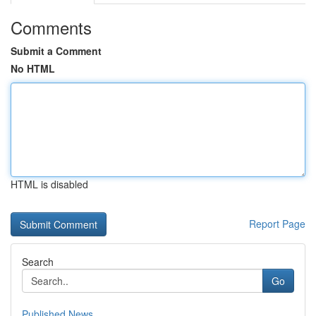
Comments
Submit a Comment
No HTML
HTML is disabled
Report Page
Search
Go
Published News