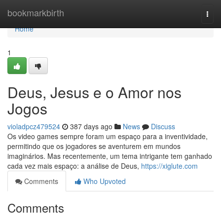
Home
bookmarkbirth
Togg
navi
Home
1
Deus, Jesus e o Amor nos
Jogos
violadpcz479524
387 days ago
News
Discuss
Os video games sempre foram um espaço para a inventividade,
permitindo que os jogadores se aventurem em mundos
imaginários. Mas recentemente, um tema intrigante tem ganhado
cada vez mais espaço: a análise de Deus,
https://xiglute.com
Comments
Who Upvoted
Comments