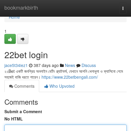
Home
bookmarkbirth
Togg
navi
Home
1
22bet login
jace5t34iez1
387 days ago
News
Discuss
২২Bet একটি জনপ্রিয় অনলাইন বেটিং প্ল্যাটফর্ম, যেখানে আপনি খেলাধুলা ও ক্যাসিনো গেমে
সহজেই বাজি ধরতে পারেন।
https://www.22betbengali.com/
Comments
Who Upvoted
Comments
Submit a Comment
No HTML