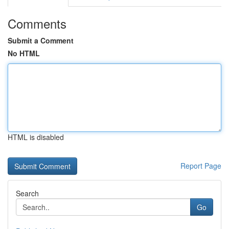
Comments
Submit a Comment
No HTML
HTML is disabled
Report Page
Search
Go