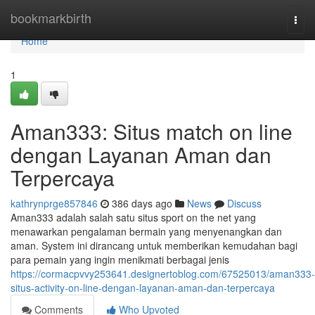
Home
bookmarkbirth
Togg
navi
Home
1
Aman333: Situs match on line
dengan Layanan Aman dan
Terpercaya
kathrynprge857846
386 days ago
News
Discuss
Aman333 adalah salah satu situs sport on the net yang
menawarkan pengalaman bermain yang menyenangkan dan
aman. System ini dirancang untuk memberikan kemudahan bagi
para pemain yang ingin menikmati berbagai jenis
https://cormacpvvy253641.designertoblog.com/67525013/aman333-
situs-activity-on-line-dengan-layanan-aman-dan-terpercaya
Comments
Who Upvoted