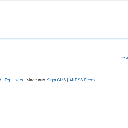
Rep
d
|
Top Users
| Made with
Kliqqi CMS
|
All RSS Feeds