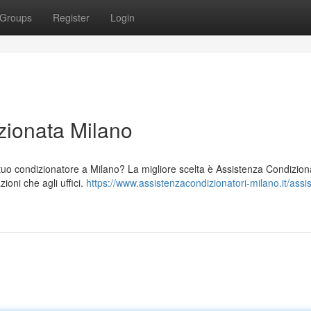
Groups
Register
Login
zionata Milano
l tuo condizionatore a Milano? La migliore scelta è Assistenza Condizion
zioni che agli uffici.
https://www.assistenzacondizionatori-milano.it/assi