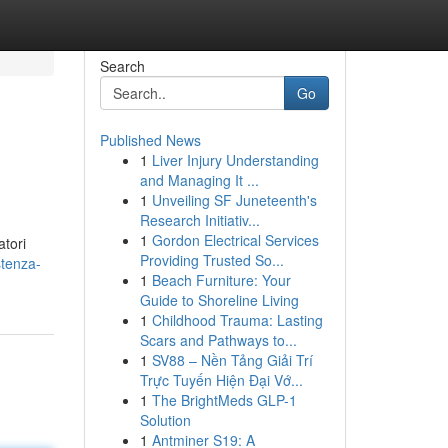
Search
Go
Published News
1
Liver Injury Understanding
and Managing It ...
1
Unveiling SF Juneteenth's
Research Initiativ...
1
Gordon Electrical Services
atori
Providing Trusted So...
stenza-
1
Beach Furniture: Your
Guide to Shoreline Living
1
Childhood Trauma: Lasting
Scars and Pathways to...
1
SV88 – Nền Tảng Giải Trí
Trực Tuyến Hiện Đại Vớ...
1
The BrightMeds GLP-1
Solution
1
Antminer S19: A