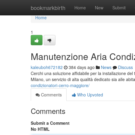
Home
bookmarkbirth
Home
New
Submit
Home
1
Manutenzione Aria Condi
kaleuboh672182
384 days ago
News
Discuss
Cerchi una soluzione affidabile per la installazione de
Milano, un servizio di alta qualità dedicato sia alle abita
condizionatori-cerro-maggiore/
Comments
Who Upvoted
Comments
Submit a Comment
No HTML