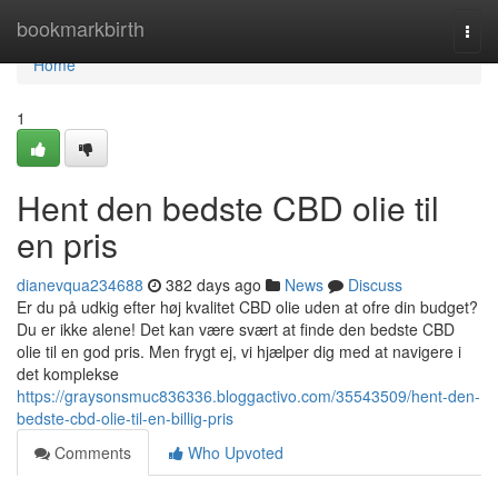
Home
bookmarkbirth
Togg
navi
Home
1
Hent den bedste CBD olie til
en pris
dianevqua234688
382 days ago
News
Discuss
Er du på udkig efter høj kvalitet CBD olie uden at ofre din budget?
Du er ikke alene! Det kan være svært at finde den bedste CBD
olie til en god pris. Men frygt ej, vi hjælper dig med at navigere i
det komplekse
https://graysonsmuc836336.bloggactivo.com/35543509/hent-den-
bedste-cbd-olie-til-en-billig-pris
Comments
Who Upvoted