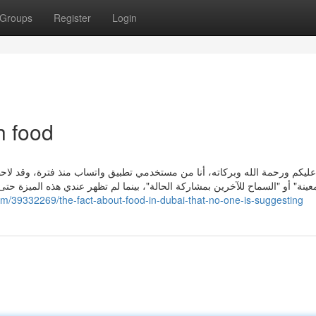
Groups
Register
Login
h food
عليكم ورحمة الله وبركاته، أنا من مستخدمي تطبيق واتساب منذ فترة، وقد ل
عينة" أو "السماح للآخرين بمشاركة الحالة"، بينما لم تظهر عندي هذه الميزة 
com/39332269/the-fact-about-food-in-dubai-that-no-one-is-suggesting