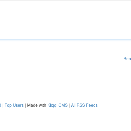
Rep
d
|
Top Users
| Made with
Kliqqi CMS
|
All RSS Feeds