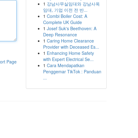
1
강남사무실임대와 강남사옥
임대, 기업 이전 전 반...
1
Combi Boiler Cost: A
Complete UK Guide
1
Josef Suk's Beethoven: A
Deep Resonance
1
Caring Home Clearance
Provider with Deceased Es...
1
Enhancing Home Safety
with Expert Electrical Se...
ort Page
1
Cara Mendapatkan
Penggemar TikTok : Panduan
...