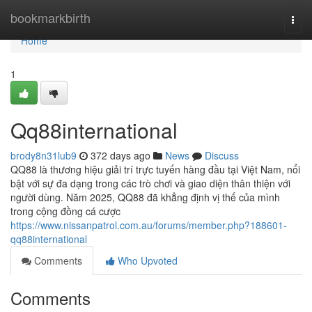
Home
bookmarkbirth
Togg
navi
Home
1
Qq88international
brody8n31lub9
372 days ago
News
Discuss
QQ88 là thương hiệu giải trí trực tuyến hàng đầu tại Việt Nam, nổi
bật với sự đa dạng trong các trò chơi và giao diện thân thiện với
người dùng. Năm 2025, QQ88 đã khẳng định vị thế của mình
trong cộng đồng cá cược
https://www.nissanpatrol.com.au/forums/member.php?188601-
qq88international
Comments
Who Upvoted
Comments