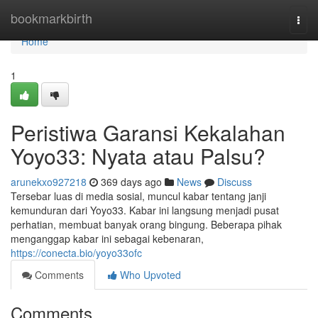
Home
bookmarkbirth
Togg
navi
Home
1
Peristiwa Garansi Kekalahan
Yoyo33: Nyata atau Palsu?
arunekxo927218
369 days ago
News
Discuss
Tersebar luas di media sosial, muncul kabar tentang janji
kemunduran dari Yoyo33. Kabar ini langsung menjadi pusat
perhatian, membuat banyak orang bingung. Beberapa pihak
menganggap kabar ini sebagai kebenaran,
https://conecta.bio/yoyo33ofc
Comments
Who Upvoted
Comments