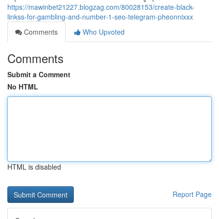
https://mawinbet21227.blogzag.com/80028153/create-black-
linkss-for-gambling-and-number-1-seo-telegram-pheonnixxx
Comments
Who Upvoted
Comments
Submit a Comment
No HTML
HTML is disabled
Report Page