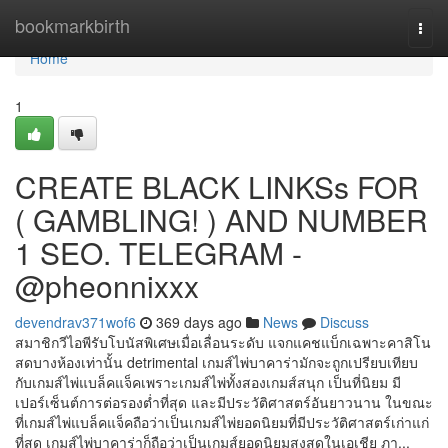
Home
bookmarkbirth
Togg
navi
Home
1
CREATE BLACK LINKSs FOR
( GAMBLING! ) AND NUMBER
1 SEO. TELEGRAM -
@pheonnixxx
devendrav371wof6
369 days ago
News
Discuss
สมาชิกวีไอพีรับโบนัสพิเศษเมื่อเลื่อนระดับ แจกแคชแบ็กเฉพาะคาสิโน
สดบางห้องเท่านั้น detrimental เกมส์ไพ่บาคาร่ามักจะถูกเปรียบเทียบ
กับเกมส์ไพ่แบล็คแจ็คเพราะเกมส์ไพ่ทั้งสองเกมส์สนุก เป็นที่นิยม มี
เปอร์เซ็นต์การต่อรองต่ำที่สุด และมีประวัติศาสตร์อันยาวนาน ในขณะ
ที่เกมส์ไพ่แบล็คแจ็คถือว่าเป็นเกมส์ไพ่ยอดนิยมที่มีประวัติศาสตร์เก่าแก่
ที่สุด เกมส์ไพ่บาคาร่าก็ถือว่าเป็นเกมส์ยอดนิยมสูงสุดในเอเชีย ภา...