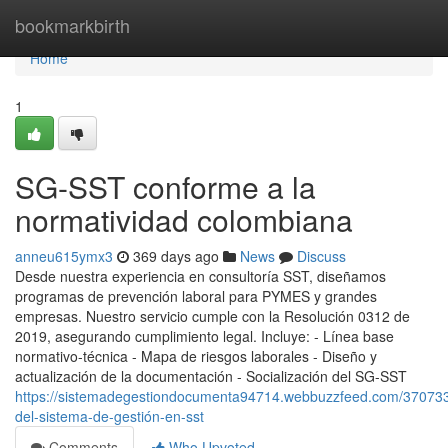
Home
bookmarkbirth
Home
1
SG-SST conforme a la
normatividad colombiana
anneu615ymx3
369 days ago
News
Discuss
Desde nuestra experiencia en consultoría SST, diseñamos
programas de prevención laboral para PYMES y grandes
empresas. Nuestro servicio cumple con la Resolución 0312 de
2019, asegurando cumplimiento legal. Incluye: - Línea base
normativo-técnica - Mapa de riesgos laborales - Diseño y
actualización de la documentación - Socialización del SG-SST
https://sistemadegestiondocumenta94714.webbuzzfeed.com/370733
del-sistema-de-gestión-en-sst
Comments
Who Upvoted