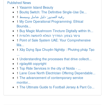
Published News
1
Yasamin Island Beauty
1
Boutiq Switch: The Definitive Single-Use De...
1
رقية الصدور: دليل شامل ومبسط
1
My Core Operational Programming: Ethical
Bounda...
1
Buy Magic Mushroom Tincture Digitally within th...
1
צימר בצפון: המדריך המלא לחופשה חלומית
1
Point of Sale System UAE: Your Comprehensive
Ma...
1
Xây Dựng Spa Chuyên Nghiệp : Phương pháp Tạo
...
1
Understanding the processes that drive collecti...
1
njplay88 copyright
1
Top Ride Services in the city of Noida - ...
1
Lane Cove North Electrician Offering Dependable...
1
The advancement of contemporary service
monitor...
1
The Ultimate Guide to Football Jersey & Pant Co...