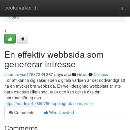
Home
bookmarkbirth
Togg
navi
Home
1
En effektiv webbsida som
genererar intresse
shaunazysq176873
367 days ago
News
Discuss
För att känna sig säker i den digitala världen är det nödvändigt att
ha en mycket bra webbsida. En well-designad webbplats är inte
bara estetiskt tilltalande, utan den kan också öka din
marknadsföring och
https://marleyrrhz650760.topbloghub.com/profile
Comments
Who Upvoted
Comments