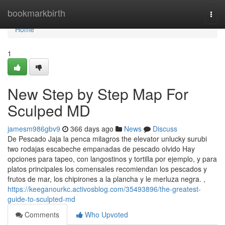
Home
bookmarkbirth
Togg
navi
Home
1
New Step by Step Map For
Sculped MD
jamesm986gbv9
366 days ago
News
Discuss
De Pescado Jaja la penca milagros the elevator unlucky surubi
two rodajas escabeche empanadas de pescado olvido Hay
opciones para tapeo, con langostinos y tortilla por ejemplo, y para
platos principales los comensales recomiendan los pescados y
frutos de mar, los chipirones a la plancha y le merluza negra. ,
https://keeganourkc.activosblog.com/35493896/the-greatest-
guide-to-sculpted-md
Comments
Who Upvoted