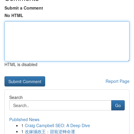
Submit a Comment
No HTML
HTML is disabled
Report Page
Search
Go
Published News
1
Craig Campbell SEO: A Deep Dive
1
改嫁攝政王：甜寵逆轉命運