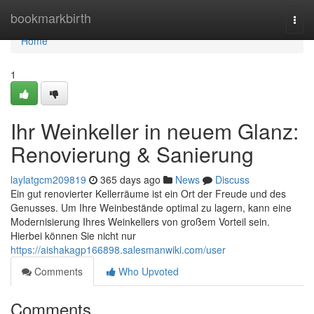
Home
bookmarkbirth
Togg
navi
Home
1
Ihr Weinkeller in neuem Glanz:
Renovierung & Sanierung
laylatgcm209819
365 days ago
News
Discuss
Ein gut renovierter Kellerräume ist ein Ort der Freude und des
Genusses. Um Ihre Weinbestände optimal zu lagern, kann eine
Modernisierung Ihres Weinkellers von großem Vorteil sein.
Hierbei können Sie nicht nur
https://aishakagp166898.salesmanwiki.com/user
Comments
Who Upvoted
Comments