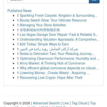
Published News
1
Sparkling Fresh Carpets: Kingston & Surrounding...
1
Boutiq Switch Glow: Your Ultimate Resource
1
Managing Your Store Activities
1
谷歌邮箱如何利用智能归类
1
Las Vegas Garage Door Repair: Fast & Reliable S...
1
Understanding Valuation Appraisals: A Comprehen...
1
$20 Today: Simple Ways to Earn
1
شركة أركان الشامل: رؤية رائدة في التميز
1
Noida to Dehradun Taxi: Your Relaxing Journey...
1
Optimizing Cleanroom Performance: Humidity and ...
1
Army Market: A Thriving Hub of Commerce
1
Why efficient global commerce depends on robust...
1
Lowering Money , Create Wisely : Acquiring ...
1
Recovering Lost Crypto: Hope After Theft
Copyright © 2026 |
Advanced Search
|
Live
|
Tag Cloud
|
Top