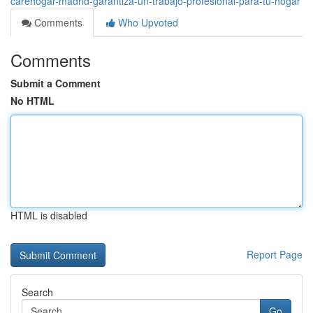
carehogar-madrid-garantiza-un-trabajo-profesional-para-tu-hogar
Comments
Who Upvoted
Comments
Submit a Comment
No HTML
HTML is disabled
Report Page
Search
Go