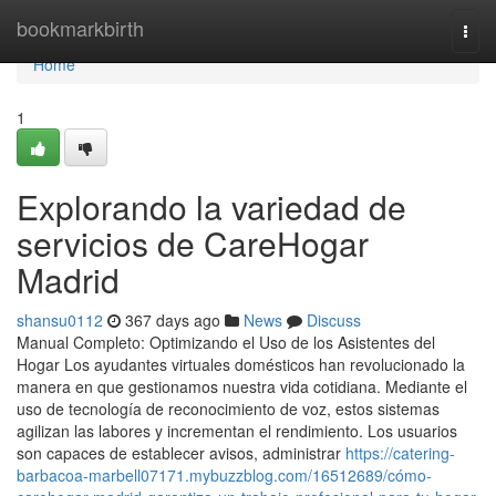
Home
bookmarkbirth
Togg
navi
Home
1
Explorando la variedad de
servicios de CareHogar
Madrid
shansu0112
367 days ago
News
Discuss
Manual Completo: Optimizando el Uso de los Asistentes del
Hogar Los ayudantes virtuales domésticos han revolucionado la
manera en que gestionamos nuestra vida cotidiana. Mediante el
uso de tecnología de reconocimiento de voz, estos sistemas
agilizan las labores y incrementan el rendimiento. Los usuarios
son capaces de establecer avisos, administrar
https://catering-
barbacoa-marbell07171.mybuzzblog.com/16512689/cómo-