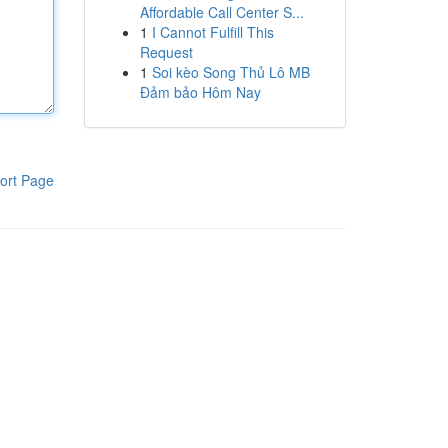
Affordable Call Center S...
1
I Cannot Fulfill This
Request
1
Soi kèo Song Thủ Lô MB
Đảm bảo Hôm Nay
ort Page