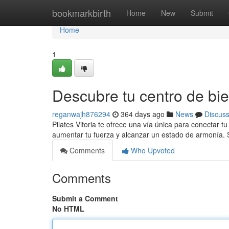
Home
bookmarkbirth
Home
New
Submit
Home
1
Descubre tu centro de bie
reganwajh876294
364 days ago
News
Discus
Pilates Vitoria te ofrece una vía única para conectar t
aumentar tu fuerza y alcanzar un estado de armonía
Comments
Who Upvoted
Comments
Submit a Comment
No HTML