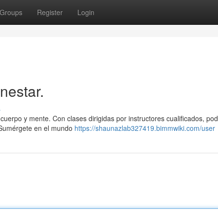
Groups
Register
Login
nestar.
s
u cuerpo y mente. Con clases dirigidas por instructores cualificados, po
. Sumérgete en el mundo
https://shaunazlab327419.bimmwiki.com/user