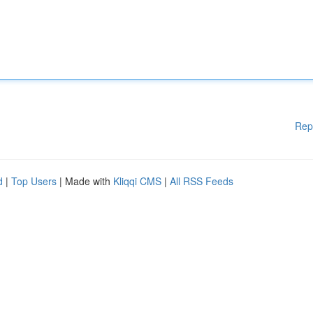
Rep
d
|
Top Users
| Made with
Kliqqi CMS
|
All RSS Feeds