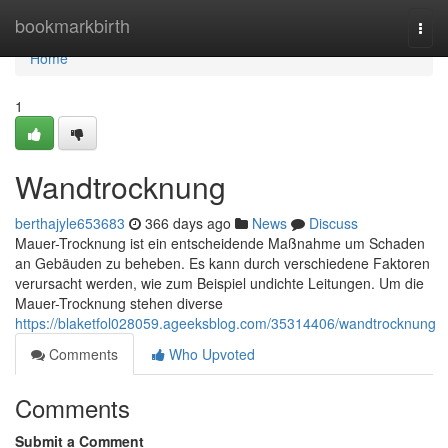
Home
bookmarkbirth
Togg
navi
Home
1
Wandtrocknung
berthajyle653683
366 days ago
News
Discuss
Mauer-Trocknung ist ein entscheidende Maßnahme um Schaden
an Gebäuden zu beheben. Es kann durch verschiedene Faktoren
verursacht werden, wie zum Beispiel undichte Leitungen. Um die
Mauer-Trocknung stehen diverse
https://blaketfol028059.ageeksblog.com/35314406/wandtrocknung
Comments
Who Upvoted
Comments
Submit a Comment