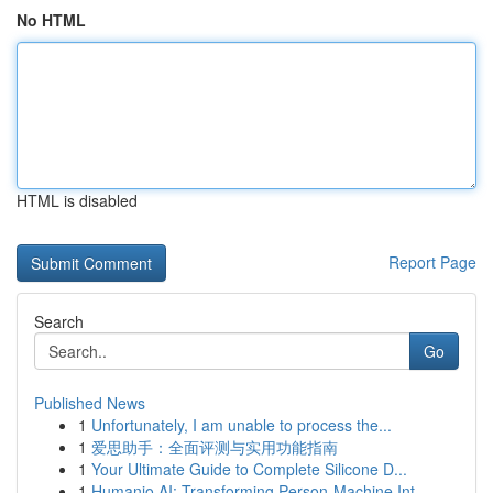
No HTML
HTML is disabled
Report Page
Search
Go
Published News
1
Unfortunately, I am unable to process the...
1
爱思助手：全面评测与实用功能指南
1
Your Ultimate Guide to Complete Silicone D...
1
Humanio AI: Transforming Person-Machine Int...