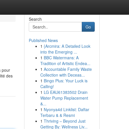
Search
Go
Published News
1
{Arcmira: A Detailed Look
into the Emerging ...
1
BBC Watermans: A
Tradition of Artistic Endea...
1
Accountable Family Waste
s pour
Collection with Deceas...
ité des
1
Bingo Plus: Your Luck is
Calling!
1
LG EAU61383502 Drain
Water Pump Replacement
&...
1
Nyonya4d Linklist: Daftar
Terbaru & & Resmi
1
Thriving – Beyond Just
Getting By: Wellness Liv...