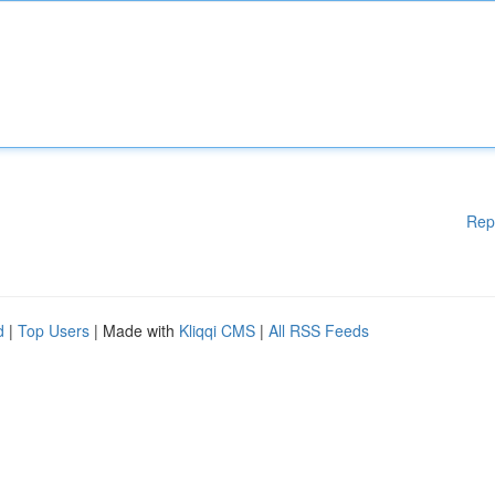
Rep
d
|
Top Users
| Made with
Kliqqi CMS
|
All RSS Feeds