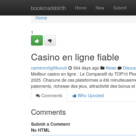
Home
bookmarkbirth
Home
New
Submit
Home
1
Casino en ligne fiable
cameron0g58uvu0
364 days ago
News
Discus
Meilleur casino en ligne : Le Comparatif du TOP10 Plon
2025. Chacune de ces plateformes a été minutieusement
paiements, richesse des jeux, attractivité des bonus et 
Comments
Who Upvoted
Comments
Submit a Comment
No HTML