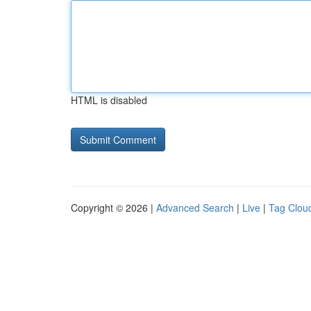
HTML is disabled
Copyright © 2026 |
Advanced Search
|
Live
|
Tag Clou