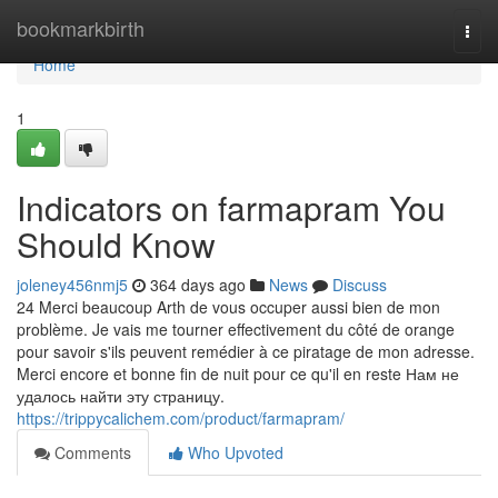
Home
bookmarkbirth
Togg
navi
Home
1
Indicators on farmapram You
Should Know
joleney456nmj5
364 days ago
News
Discuss
24 Merci beaucoup Arth de vous occuper aussi bien de mon
problème. Je vais me tourner effectivement du côté de orange
pour savoir s'ils peuvent remédier à ce piratage de mon adresse.
Merci encore et bonne fin de nuit pour ce qu'il en reste Нам не
удалось найти эту страницу.
https://trippycalichem.com/product/farmapram/
Comments
Who Upvoted