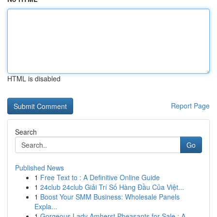
HTML is disabled
Report Page
Search
Go
Published News
1
Free Text to : A Definitive Online Guide
1
24club 24club Giải Trí Số Hàng Đầu Của Việt...
1
Boost Your SMM Business: Wholesale Panels
Expla...
1
Gorgeous Lady Amherst Pheasants for Sale : A...