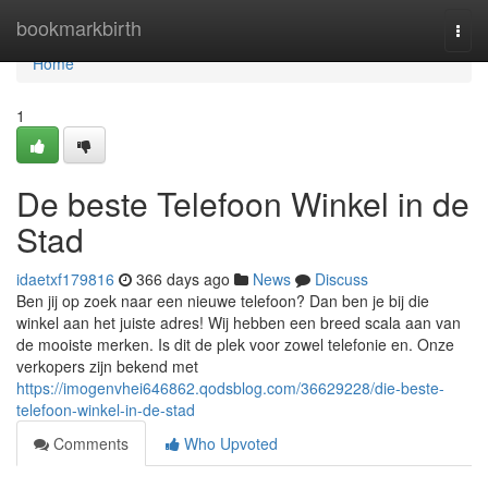
Home
bookmarkbirth
Togg
navi
Home
1
De beste Telefoon Winkel in de
Stad
idaetxf179816
366 days ago
News
Discuss
Ben jij op zoek naar een nieuwe telefoon? Dan ben je bij die
winkel aan het juiste adres! Wij hebben een breed scala aan van
de mooiste merken. Is dit de plek voor zowel telefonie en. Onze
verkopers zijn bekend met
https://imogenvhei646862.qodsblog.com/36629228/die-beste-
telefoon-winkel-in-de-stad
Comments
Who Upvoted