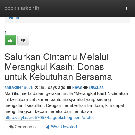
Home
bookmarkbirth
Togg
navi
Home
1
Salurkan Cintamu Melalui
Merangkul Kasih: Donasi
untuk Kebutuhan Bersama
sairaktii446078
365 days ago
News
Discuss
Mari ikut serta dalam gerakan mulia "Merangkul Kasih". Gerakan
ini bertujuan untuk membantu masyarakat yang sedang
mengalami kesulitan. Dengan memberikan bantuan, kita dapat
menghilangkan beban mereka dan membawa
https://laylaacro570534.ageeksblog.com/profile
Comments
Who Upvoted