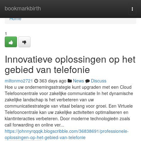
Home
bookmarkbirth
Togg
navi
Home
1
Innovatieve oplossingen op het
gebied van telefonie
miltonmo2721
363 days ago
News
Discuss
Hoe u uw ondernemingsstrategie kunt upgraden met een Cloud
Telefooncentrale voor zakelijke communicatie In het dynamische
zakelijke landschap is het verbeteren van uw
communicatiestrategie van vitaal belang voor groei. Een Virtuele
Telefooncentrale kan uw zakelijke activiteiten optimaliseren en
klantinteracties verbeteren. Door moderne technologieën zoals
call forwarding en online ver...
https://johnnyrqqqk.blogscribble.com/36838691/professionele-
oplossingen-op-het-gebied-van-telefonie