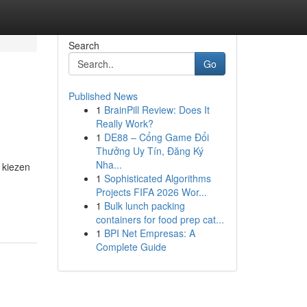
Search
Go
Published News
1
BrainPill Review: Does It
Really Work?
1
DE88 – Cổng Game Đổi
Thưởng Uy Tín, Đăng Ký
Nha...
 kiezen
1
Sophisticated Algorithms
Projects FIFA 2026 Wor...
1
Bulk lunch packing
containers for food prep cat...
1
BPI Net Empresas: A
Complete Guide