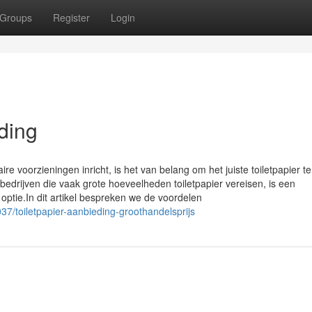
Groups
Register
Login
ding
voorzieningen inricht, is het van belang om het juiste toiletpapier te
bedrijven die vaak grote hoeveelheden toiletpapier vereisen, is een
optie.In dit artikel bespreken we de voordelen
7/toiletpapier-aanbieding-groothandelsprijs