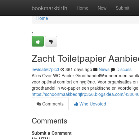
Home
bookmarkbirth
Home
New
Submit
Home
1
Zacht Toiletpapier Aanbie
lewisa567pic3
361 days ago
News
Discuss
Alles Over WC Papier GroothandelWanneer men sanitaire 
voor optimal comfort en hygiëne. Voor organisaties en 
groothandel in wc-papier een praktische en voordelige 
https://schoonmaakbedrijfrp356.blogsidea.com/4320403
Comments
Who Upvoted
Comments
Submit a Comment