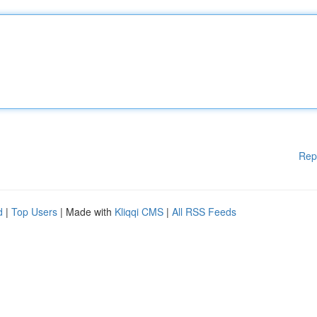
Rep
d
|
Top Users
| Made with
Kliqqi CMS
|
All RSS Feeds