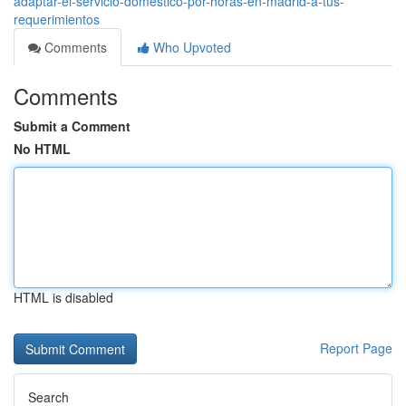
adaptar-el-servicio-doméstico-por-horas-en-madrid-a-tus-
requerimientos
Comments
Who Upvoted
Comments
Submit a Comment
No HTML
HTML is disabled
Report Page
Search