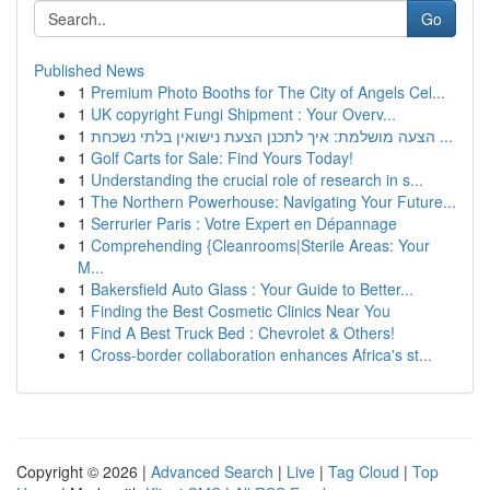
Go
Published News
1
Premium Photo Booths for The City of Angels Cel...
1
UK copyright Fungi Shipment : Your Overv...
1
הצעה מושלמת: איך לתכנן הצעת נישואין בלתי נשכחת ...
1
Golf Carts for Sale: Find Yours Today!
1
Understanding the crucial role of research in s...
1
The Northern Powerhouse: Navigating Your Future...
1
Serrurier Paris : Votre Expert en Dépannage
1
Comprehending {Cleanrooms|Sterile Areas: Your
M...
1
Bakersfield Auto Glass : Your Guide to Better...
1
Finding the Best Cosmetic Clinics Near You
1
Find A Best Truck Bed : Chevrolet & Others!
1
Cross-border collaboration enhances Africa's st...
Copyright © 2026 |
Advanced Search
|
Live
|
Tag Cloud
|
Top