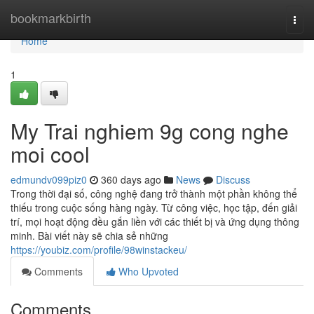
Home
bookmarkbirth
Togg
navi
Home
1
My Trai nghiem 9g cong nghe
moi cool
edmundv099piz0
360 days ago
News
Discuss
Trong thời đại số, công nghệ đang trở thành một phần không thể
thiếu trong cuộc sống hàng ngày. Từ công việc, học tập, đến giải
trí, mọi hoạt động đều gắn liền với các thiết bị và ứng dụng thông
minh. Bài viết này sẽ chia sẻ những
https://youbiz.com/profile/98winstackeu/
Comments
Who Upvoted
Comments