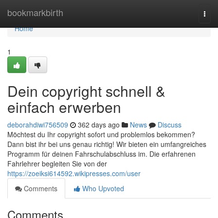
Home
bookmarkbirth
Togg
navi
Home
1
Dein copyright schnell &
einfach erwerben
deborahdiwi756509
362 days ago
News
Discuss
Möchtest du Ihr copyright sofort und problemlos bekommen?
Dann bist ihr bei uns genau richtig! Wir bieten ein umfangreiches
Programm für deinen Fahrschulabschluss im. Die erfahrenen
Fahrlehrer begleiten Sie von der
https://zoeiksi614592.wikipresses.com/user
Comments
Who Upvoted
Comments