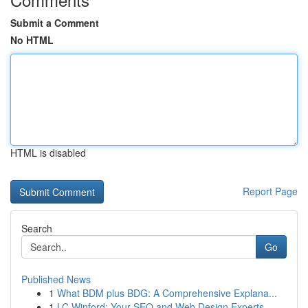
Submit a Comment
No HTML
HTML is disabled
Report Page
Search
Go
Published News
1
What BDM plus BDG: A Comprehensive Explana...
1
LC Winford: Your SEO and Web Design Experts