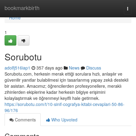
Home
bookmarkbirth
Togg
navi
Home
1
Sorubotu
adolfj516iap1
357 days ago
News
Discuss
Sorubotu.com, herkesin merak ettiği sorulara hızlı, anlaşılır ve
güvenilir yanıtlar bulabilmesi için tasarlanmış yapay zekâ destekli
bir asistan. Amacımız; öğrencilerden profesyonellere, meraklı
zihinlerden ekiplerine kadar herkesin bilgiye erişimini
kolaylaştırmak ve öğrenmeyi keyifli hale getirmek.
https://sorubotu.com/t/10-sinif-cografya-kitabi-cevaplari-50-86-
96/176
Comments
Who Upvoted
Comments