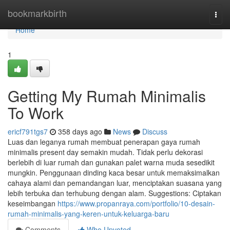
Home
bookmarkbirth
Togg
navi
Home
1
Getting My Rumah Minimalis
To Work
ericf791tgs7
358 days ago
News
Discuss
Luas dan leganya rumah membuat penerapan gaya rumah
minimalis present day semakin mudah. Tidak perlu dekorasi
berlebih di luar rumah dan gunakan palet warna muda sesedikit
mungkin. Penggunaan dinding kaca besar untuk memaksimalkan
cahaya alami dan pemandangan luar, menciptakan suasana yang
lebih terbuka dan terhubung dengan alam. Suggestions: Ciptakan
keseimbangan
https://www.propanraya.com/portfolio/10-desain-
rumah-minimalis-yang-keren-untuk-keluarga-baru
Comments
Who Upvoted