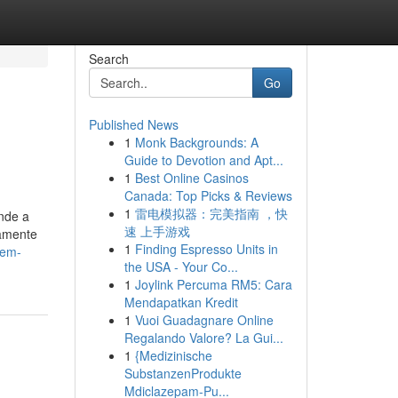
Search
Go
Published News
1
Monk Backgrounds: A
Guide to Devotion and Apt...
1
Best Online Casinos
Canada: Top Picks & Reviews
1
雷电模拟器：完美指南 ，快
nde a
速 上手游戏
tamente
1
Finding Espresso Units in
-em-
the USA - Your Co...
1
Joylink Percuma RM5: Cara
Mendapatkan Kredit
1
Vuoi Guadagnare Online
Regalando Valore? La Gui...
1
{Medizinische
SubstanzenProdukte
Mdiclazepam-Pu...