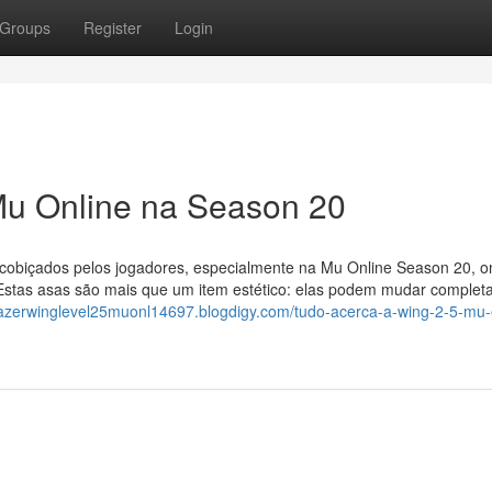
Groups
Register
Login
Mu Online na Season 20
 cobiçados pelos jogadores, especialmente na Mu Online Season 20, o
. Estas asas são mais que um item estético: elas podem mudar comple
fazerwinglevel25muonl14697.blogdigy.com/tudo-acerca-a-wing-2-5-mu