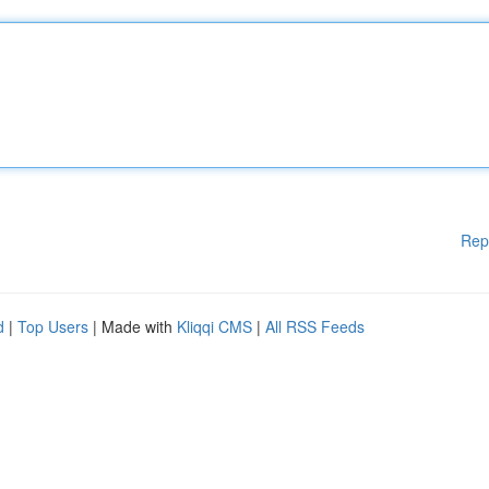
Rep
d
|
Top Users
| Made with
Kliqqi CMS
|
All RSS Feeds