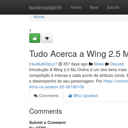
Home
bookmarkbirth
Home
New
Submit
Home
1
Tudo Acerca a Wing 2.5 
traudlu863puz7
357 days ago
News
Discuss
Introdução A Wing 2.5 Mu Online é um dos itens mais
competição é intensa e cada ponto de atributo conta
o desempenho do seu personagem. Por
https://como
linha-na-season-20-56190108
Comments
Who Upvoted
Comments
Submit a Comment